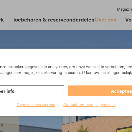
Magazin
ek
Toebehoren & reserveonderdelen
Over ons
Vo
ze bezoekersgegevens te analyseren, om onze website te verbeteren, om
aangenaam mogelijke surfervaring te bieden. U kan uw instellingen bekij
er info
Accepteer
Gegevensbescherming
Contact- en bedrijfsgegevens
t
en
ng