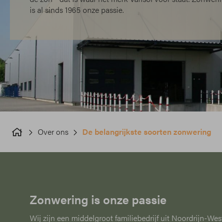
is al sinds 1965 onze passie.
Over ons
De belangrijkste soorten zonwering
Zonwering is onze passie
Wij zijn een middelgroot familiebedrijf uit Noordrijn-W