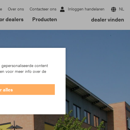
Inloggen handelaren
NL
e
Over ons
Contacteer ons
or dealers
Producten
dealer vinden
 gepersonaliseerde content
ken voor meer info over de
 alles