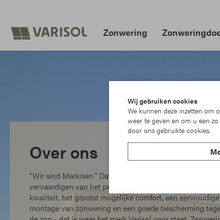
Zonwering
Zonweringdo
Wij gebruiken cookies
We kunnen deze inzetten om on
weer te geven en om u een zo 
door ons gebruikte cookies.
Over ons
Me
"Wir sind Markisen." Dat is ons motto, als het gaat om he
vervaardigen van het perfecte zonnescherm. De beste
kwaliteit, het grootst mogelijke comfort, een eenvoudige
montage van zonwering en een goede bescherming teg
de zon - dat is waar het merk Varisol voor staat. Zonweri