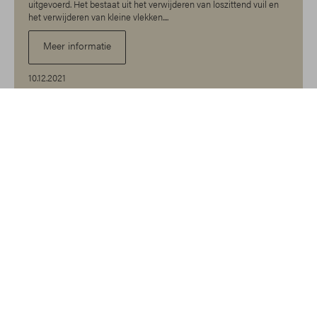
uitgevoerd. Het bestaat uit het verwijderen van loszittend vuil en
het verwijderen van kleine vlekken....
Meer informatie
10.12.2021