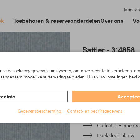
Magazin
ek
Toebehoren & reserveonderdelen
Over ons
Vo
Sattler - 314858
In der Elements-Kollektion
der Urban Design Linie, die
ze bezoekersgegevens te analyseren, om onze website te verbeteren, om
und die teilweise fein stru
aangenaam mogelijke surfervaring te bieden. U kan uw instellingen bekij
Ihre Markise und machen s
er info
Accepteer
Artikelnr.: TK23-314858
Gegevensbescherming
Contact- en bedrijfsgegevens
Materiaal
Acryl
Collectie
Elements
Doekkleur
blauw