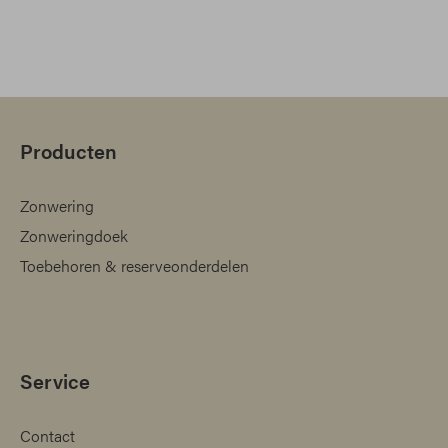
Producten
Zonwering
Zonweringdoek
Toebehoren & reserveonderdelen
Service
Contact