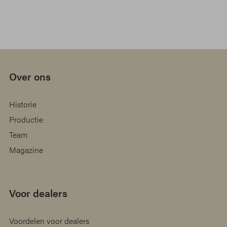
Over ons
Historie
Productie
Team
Magazine
Voor dealers
Voordelen voor dealers