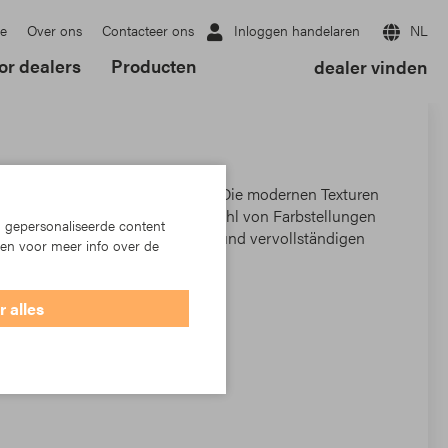
Inloggen handelaren
NL
e
Over ons
Contacteer ons
or dealers
Producten
dealer vinden
 findet jeder das richtige Dessin. Die modernen Texturen
 aktuellen Streifen in einer Vielzahl von Farbstellungen
 gepersonaliseerde content
kturierten Solids Stoffe ergänzen und vervollständigen
ken voor meer info over de
ie zu einem Kunstwerk.
 alles