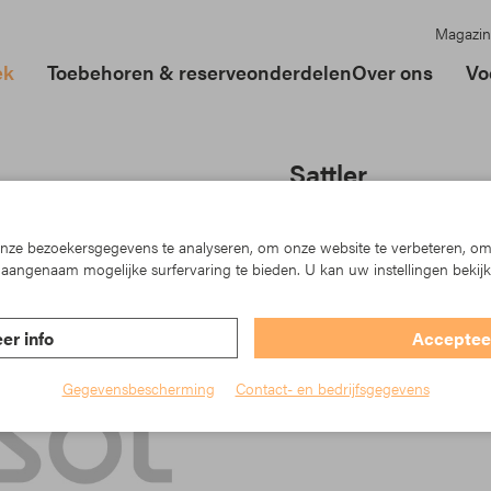
Magazin
ek
Toebehoren & reserveonderdelen
Over ons
Vo
Sattler
Artikelnr.: TK23-338362
ze bezoekersgegevens te analyseren, om onze website te verbeteren, om
aangenaam mogelijke surfervaring te bieden. U kan uw instellingen bekij
er info
Accepteer
Gegevensbescherming
Contact- en bedrijfsgegevens