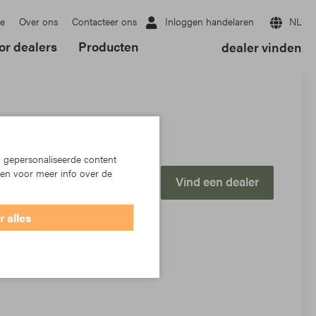
Inloggen handelaren
NL
e
Over ons
Contacteer ons
or dealers
Producten
dealer vinden
 gepersonaliseerde content
ken voor meer info over de
Vind een dealer
 alles