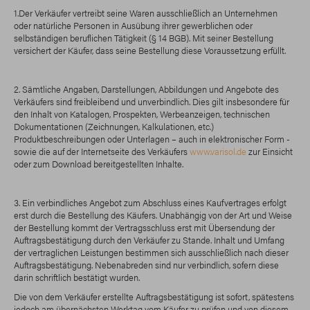
1.Der Verkäufer vertreibt seine Waren ausschließlich an Unternehmen
oder natürliche Personen in Ausübung ihrer gewerblichen oder
selbständigen beruflichen Tätigkeit (§ 14 BGB). Mit seiner Bestellung
versichert der Käufer, dass seine Bestellung diese Voraussetzung erfüllt.
2. Sämtliche Angaben, Darstellungen, Abbildungen und Angebote des
Verkäufers sind freibleibend und unverbindlich. Dies gilt insbesondere für
den Inhalt von Katalogen, Prospekten, Werbeanzeigen, technischen
Dokumentationen (Zeichnungen, Kalkulationen, etc.)
Produktbeschreibungen oder Unterlagen – auch in elektronischer Form -
sowie die auf der Internetseite des Verkäufers
www.varisol.de
zur Einsicht
oder zum Download bereitgestellten Inhalte.
3. Ein verbindliches Angebot zum Abschluss eines Kaufvertrages erfolgt
erst durch die Bestellung des Käufers. Unabhängig von der Art und Weise
der Bestellung kommt der Vertragsschluss erst mit Übersendung der
Auftragsbestätigung durch den Verkäufer zu Stande. Inhalt und Umfang
der vertraglichen Leistungen bestimmen sich ausschließlich nach dieser
Auftragsbestätigung. Nebenabreden sind nur verbindlich, sofern diese
darin schriftlich bestätigt wurden.
Die von dem Verkäufer erstellte Auftragsbestätigung ist sofort, spätestens
jedoch am übernächsten Werktag vom Käufer zu prüfen und von diesem