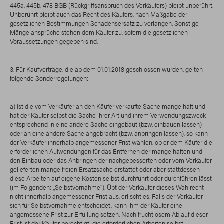
445a, 445b, 478 BGB (Rückgriffsanspruch des Verkäufers) bleibt unberührt.
Unberührt bleibt auch das Recht des Käufers, nach Maßgabe der
gesetzlichen Bestimmungen Schadensersatz zu verlangen. Sonstige
Mängelansprüche stehen dem Käufer zu, sofern die gesetzlichen
Voraussetzungen gegeben sind.
3. Für Kaufverträge, die ab dem 01.01.2018 geschlossen wurden, gelten
folgende Sonderregelungen:
a) Ist die vom Verkäufer an den Käufer verkaufte Sache mangelhaft und
hat der Käufer selbst die Sache ihrer Art und ihrem Verwendungszweck
entsprechend in eine andere Sache eingebaut (bzw. einbauen lassen)
oder an eine andere Sache angebracht (bzw. anbringen lassen), so kann
der Verkäufer innerhalb angemessener Frist wählen, ob er dem Käufer die
erforderlichen Aufwendungen für das Entfernen der mangelhaften und
den Einbau oder das Anbringen der nachgebesserten oder vom Verkäufer
gelieferten mangelfreien Ersatzsache erstattet oder aber stattdessen
diese Arbeiten auf eigene Kosten selbst durchführt oder durchführen lässt
(im Folgenden: „Selbstvornahme“). Übt der Verkäufer dieses Wahlrecht
nicht innerhalb angemessener Frist aus, erlischt es. Falls der Verkäufer
sich für Selbstvornahme entscheidet, kann ihm der Käufer eine
angemessene Frist zur Erfüllung setzen. Nach fruchtlosem Ablauf dieser
Frist ist der Käufer berechtigt, die erforderlichen Arbeiten selbst