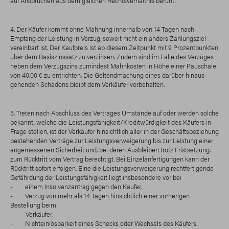
auf Ansprüchen aus dem gleichen Rechtsverhältnis beruht.
4. Der Käufer kommt ohne Mahnung innerhalb von 14 Tagen nach
Empfang der Leistung in Verzug, soweit nicht ein anders Zahlungsziel
vereinbart ist. Der Kaufpreis ist ab diesem Zeitpunkt mit 9 Prozentpunkten
über dem Basiszinssatz zu verzinsen. Zudem sind im Falle des Verzuges
neben dem Verzugszins zumindest Mahnkosten in Höhe einer Pauschale
von 40,00 € zu entrichten. Die Geltendmachung eines darüber hinaus
gehenden Schadens bleibt dem Verkäufer vorbehalten.
5. Treten nach Abschluss des Vertrages Umstände auf oder werden solche
bekannt, welche die Leistungsfähigkeit/Kreditwürdigkeit des Käufers in
Frage stellen, ist der Verkäufer hinsichtlich aller in der Geschäftsbeziehung
bestehenden Verträge zur Leistungsverweigerung bis zur Leistung einer
angemessenen Sicherheit und, bei deren Ausbleiben trotz Fristsetzung,
zum Rücktritt vom Vertrag berechtigt. Bei Einzelanfertigungen kann der
Rücktritt sofort erfolgen. Eine die Leistungsverweigerung rechtfertigende
Gefährdung der Leistungsfähigkeit liegt insbesondere vor bei
- einem Insolvenzantrag gegen den Käufer,
- Verzug von mehr als 14 Tagen hinsichtlich einer vorherigen
Bestellung beim
Verkäufer,
- Nichteinlösbarkeit eines Schecks oder Wechsels des Käufers.