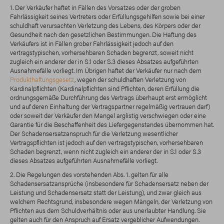
1. Der Verkäufer haftet in Fällen des Vorsatzes oder der groben
Fahrlässigkeit seines Vertreters oder Erfüllungsgehilfen sowie bei einer
schuldhaft verursachten Verletzung des Lebens, des Körpers oder der
Gesundheit nach den gesetzlichen Bestimmungen. Die Haftung des
Verkäufers ist in Fällen grober Fahrlässigkeit jedoch auf den
vertragstypischen, vorhersehbaren Schaden begrenzt, soweit nicht
zugleich ein anderer der in S.1 oder S.3 dieses Absatzes aufgeführten
Ausnahmefälle vorliegt. Im Übrigen haftet der Verkäufer nur nach dem
Produkthaftungsgesetz
, wegen der schuldhaften Verletzung von
Kardinalpflichten (Kardinalpflichten sind Pflichten, deren Erfüllung die
ordnungsgemäße Durchführung des Vertrags überhaupt erst ermöglicht
und auf deren Einhaltung der Vertragspartner regelmäßig vertrauen darf)
oder soweit der Verkäufer den Mangel arglistig verschwiegen oder eine
Garantie für die Beschaffenheit des Liefergegenstandes übernommen hat.
Der Schadensersatzanspruch für die Verletzung wesentlicher
Vertragspflichten ist jedoch auf den vertragstypischen, vorhersehbaren
Schaden begrenzt, wenn nicht zugleich ein anderer der in S.1 oder S.3
dieses Absatzes aufgeführten Ausnahmefälle vorliegt.
2. Die Regelungen des vorstehenden Abs. 1. gelten für alle
Schadensersatzansprüche (insbesondere für Schadensersatz neben der
Leistung und Schadensersatz statt der Leistung), und zwar gleich aus
welchem Rechtsgrund, insbesondere wegen Mängeln, der Verletzung von
Pflichten aus dem Schuldverhältnis oder aus unerlaubter Handlung. Sie
gelten auch für den Anspruch auf Ersatz vergeblicher Aufwendungen.