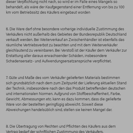
dieser Verpflichtung nicht nach, so wird er im Falle eines Mangels so
behandelt, als wäre der Kaufgegenstand einer Entfernung von bis zu 100
km vom Betriebssitz des Käufers eingebaut worden
6. Die Ware darf ohne besondere vorherige individuelle Zustimmung des
Verkäufers nicht außerhalb des Gebietes der Bundesrepublik Deutschland
verkauft werden. Bei Weiterverkauf an Zwischenhändler ist ebenfalls das
räumliche Vertriebsverbot zu beachten und mit dem Weiterverkäufer
gleichlautend zu vereinbaren. Bei Verstoß ist der Käufer dem Verkäufer zur
Erstattung aller daraus erwachsender Schäden, insbesondere
Schadensersatz- und Aufwendungsersatzansprüche verpflichtet.
7. Güte und Maße des vom Verkäufer gelieferten Materials bestimmen
sich grundsätzlich nach dem zum Zeitpunkt der Lieferung aktuellen Stand
der Technik, insbesondere nach den das Produkt betreffenden deutschen
und internationalen Normen. Aufgrund von Stoffbeschaffenheit, Farbe,
Gewicht, Abmessungen etc. kann es dazu kommen, dass die gelieferte
Ware von der bestellten geringfügig abweicht. Soweit diese
Abweichungen handelsüblich sind, stellen sie keinen Mangel dar.
8. Die Übertragung von Rechten und Pflichten des Käufers aus dem
Vertrag bedarf der schriftlichen Zustimmung des Verkäufers.