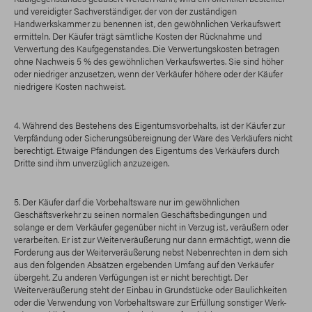
und vereidigter Sachverständiger, der von der zuständigen
Handwerkskammer zu benennen ist, den gewöhnlichen Verkaufswert
ermitteln. Der Käufer trägt sämtliche Kosten der Rücknahme und
Verwertung des Kaufgegenstandes. Die Verwertungskosten betragen
ohne Nachweis 5 % des gewöhnlichen Verkaufswertes. Sie sind höher
oder niedriger anzusetzen, wenn der Verkäufer höhere oder der Käufer
niedrigere Kosten nachweist.
4. Während des Bestehens des Eigentumsvorbehalts, ist der Käufer zur
Verpfändung oder Sicherungsübereignung der Ware des Verkäufers nicht
berechtigt. Etwaige Pfändungen des Eigentums des Verkäufers durch
Dritte sind ihm unverzüglich anzuzeigen.
5. Der Käufer darf die Vorbehaltsware nur im gewöhnlichen
Geschäftsverkehr zu seinen normalen Geschäftsbedingungen und
solange er dem Verkäufer gegenüber nicht in Verzug ist, veräußern oder
verarbeiten. Er ist zur Weiterveräußerung nur dann ermächtigt, wenn die
Forderung aus der Weiterveräußerung nebst Nebenrechten in dem sich
aus den folgenden Absätzen ergebenden Umfang auf den Verkäufer
übergeht. Zu anderen Verfügungen ist er nicht berechtigt. Der
Weiterveräußerung steht der Einbau in Grundstücke oder Baulichkeiten
oder die Verwendung von Vorbehaltsware zur Erfüllung sonstiger Werk-