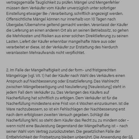
vertragsgemäße Tauglichkeit zu prüfen. Mängel und Mengenfehler
müssen dem Verkäufer vom Käufer unverzüglich unter sofortiger
Einstellung etwaiger Be-/Verarbeitung, schriftlich angezeigt werden.
Offensichtliche Mängel können nur innerhalb von 10 Tagen nach
Übergabe/Übernahme geltend gemacht werden. Veranlasst der Käufer
die Lieferung an einen anderen Ort als an seinen Betriebssitz, so gehen
die Mehrkosten und Risiken aus einer solchen Direktlieferung zu seinen
Lasten. Liefert der Käufer erkennbar mangelhafte Ware aus oder
verarbeitet er diese, ist der Verkäufer zur Erstattung des hierdurch
veranlassten Mehraufwands nicht verpflichtet.
2. Im Falle der Mangelhaftigkeit und der form- und fristgerechten
Mängelrüge (vgl. VII. 1) hat der Käufer nach Wahl des Verkäufers einen
Anspruch auf Nachbesserung oder Ersatzlieferung. Das Wahlrecht
zwischen Mängelbeseitigung und Neulieferung [Neuleistung] steht in
jedem Fall dem Verkäufer zu. Das Verlangen des Käufers auf
Nacherfüllung hat schriftlich zu erfolgen. Dem Verkäufer ist für die
Nacherfüllung mindestens eine Frist von 4 Wochen einzuräumen. Ist die
Ware nachzubessern, so ist ein Fehlschlagen der Nachbesserung erst
nach dem erfolglosen zweiten Versuch gegeben. Schlägt die
Nacherfüllung fehl, so steht dem Käufer das Recht zu, zu mindern oder –
wenn nicht eine Bauleistung Gegenstand der Mängelhaftung ist – nach
seiner Wahl vom Vertrag zurückzutreten. Die gesetzlichen Fälle der
Entbehrlichkeit der Fristsetzung bleiben unberührt. Die Anwendung der §§