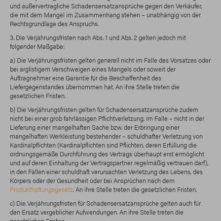
und außervertragliche Schadensersatzansprüche gegen den Verkäufer,
die mit dem Mangel im Zusammenhang stehen – unabhängig von der
Rechtsgrundlage des Anspruchs.
3. Die Verjährungsfristen nach Abs. 1 und Abs. 2 gelten jedoch mit
folgender Maßgabe:
a) Die Verjährungsfristen gelten generell nicht im Falle des Vorsatzes oder
bei arglistigem Verschweigen eines Mangels oder soweit der
Auftragnehmer eine Garantie für die Beschaffenheit des
Liefergegenstandes übernommen hat. An ihre Stelle treten die
gesetzlichen Fristen.
b) Die Verjährungsfristen gelten für Schadensersatzansprüche zudem
nicht bei einer grob fahrlässigen Pflichtverletzung, im Falle – nicht in der
Lieferung einer mangelhaften Sache bzw. der Erbringung einer
mangelhaften Werkleistung bestehender – schuldhafter Verletzung von
Kardinalpflichten (Kardinalpflichten sind Pflichten, deren Erfüllung die
ordnungsgemäße Durchführung des Vertrags überhaupt erst ermöglicht
und auf deren Einhaltung der Vertragspartner regelmäßig vertrauen darf),
in den Fällen einer schuldhaft verursachten Verletzung des Lebens, des
Körpers oder der Gesundheit oder bei Ansprüchen nach dem
Produkthaftungsgesetz
. An ihre Stelle treten die gesetzlichen Fristen.
c) Die Verjährungsfristen für Schadensersatzansprüche gelten auch für
den Ersatz vergeblicher Aufwendungen. An ihre Stelle treten die