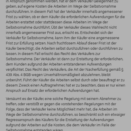
in Anspruch genommen werden, hat er dem Verkäufer Gelegenheit zu
geben, auf eigene Kosten die Arbeiten im Wege der Selbstvornahme
durchzuführen. In diesem Fall hat der Verkäufer innerhalb angemessener
Frist zu wählen, ob er dem Käufer die erforderlichen Aufwendungen für die
Arbeiten erstattet oder stattdessen diese Arbeiten im Wege der
Selbstvornahme durchführt. Übt der Verkäufer dieses Wahlrecht nicht
innerhalb angemessener Frist aus, erlischt es. Entscheidet sich der
Verkäufer für Selbstvornahme, kann ihm der Käufer eine angemessene
Frist zur Erfüllung setzen. Nach fruchtlosem Ablauf dieser Frist ist der
Käufer berechtigt, die Arbeiten selbst durchzuführen oder durchführen zu
lassen. In diesem Fall erlischt das Recht des Verkäufers zur
Selbstvornahme. Der Verkäufer ist dann zur Erstattung der erforderlichen,
dem Kunden aufgrund der Arbeiten entstandenen Aufwendungen
verpflichtet. Das Recht des Verkäufers, die Art der Nacherfüllung gemäß §
439 Abs. 4 BGB wegen Unverhältnismäßigkeit abzulehnen, bleibt
unberührt. Führt der Käufer die Arbeiten selbst durch oder beauftragt er zu
diesem Zweck einen Auftragnehmer, hat er zu beachten, dass er nur einen
Anspruch auf Ersatz der erforderlichen Aufwendungen hat.
Versäumt es der Käufer, eine solche Regelung mit seinem Abnehmer zu
treffen, oder verstößt er gegen die vorstehenden Regelungen mit der
Folge, dass der Verkäufer keine Möglichkeit mehr hat, die Arbeiten im
Wege der Selbstvornahme durchzuführen, so beschränkt sich ein etwaiger
Regressanspruch des Käufers für die Erstattung der Aufwendungen
aufgrund der Arbeiten auf die Kosten, die dem Verkäufer im Falle der
Selbstvornahme entstanden wären.