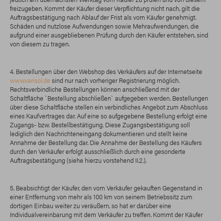
freizugeben. Kommt der Käufer dieser Verpflichtung nicht nach, gilt die
Auftragsbestätigung nach Ablauf der Frist als vom Käufer genehmigt.
Schäden und nutzlose Aufwendungen sowie Mehraufwendungen, die
aufgrund einer ausgebliebenen Prüfung durch den Käufer entstehen, sind
von diesem zu tragen.
4. Bestellungen über den Webshop des Verkäufers auf der Internetseite
www.varisol.de
sind nur nach vorheriger Registrierung möglich.
Rechtsverbindliche Bestellungen können anschließend mit der
Schaltfläche `Bestellung abschließen` aufgegeben werden. Bestellungen
über diese Schaltfläche stellen ein verbindliches Angebot zum Abschluss
eines Kaufvertrages dar. Auf eine so aufgegebene Bestellung erfolgt eine
Zugangs- bzw. Bestellbestätigung. Diese Zugangsbestätigung soll
lediglich den Nachrichteneingang dokumentieren und stellt keine
Annahme der Bestellung dar. Die Annahme der Bestellung des Käufers
durch den Verkäufer erfolgt ausschließlich durch eine gesonderte
Auftragsbestätigung (siehe hierzu vorstehend II.2.).
5. Beabsichtigt der Käufer, den vom Verkäufer gekauften Gegenstand in
einer Entfernung von mehr als 100 km von seinem Betriebssitz zum
dortigen Einbau weiter zu veräußern, so hat er darüber eine
Individualvereinbarung mit dem Verkäufer zu treffen. Kommt der Käufer