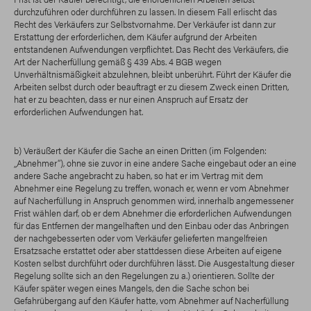
durchzuführen oder durchführen zu lassen. In diesem Fall erlischt das
Recht des Verkäufers zur Selbstvornahme. Der Verkäufer ist dann zur
Erstattung der erforderlichen, dem Käufer aufgrund der Arbeiten
entstandenen Aufwendungen verpflichtet. Das Recht des Verkäufers, die
Art der Nacherfüllung gemäß § 439 Abs. 4 BGB wegen
Unverhältnismäßigkeit abzulehnen, bleibt unberührt. Führt der Käufer die
Arbeiten selbst durch oder beauftragt er zu diesem Zweck einen Dritten,
hat er zu beachten, dass er nur einen Anspruch auf Ersatz der
erforderlichen Aufwendungen hat.
b) Veräußert der Käufer die Sache an einen Dritten (im Folgenden:
„Abnehmer“), ohne sie zuvor in eine andere Sache eingebaut oder an eine
andere Sache angebracht zu haben, so hat er im Vertrag mit dem
Abnehmer eine Regelung zu treffen, wonach er, wenn er vom Abnehmer
auf Nacherfüllung in Anspruch genommen wird, innerhalb angemessener
Frist wählen darf, ob er dem Abnehmer die erforderlichen Aufwendungen
für das Entfernen der mangelhaften und den Einbau oder das Anbringen
der nachgebesserten oder vom Verkäufer gelieferten mangelfreien
Ersatzsache erstattet oder aber stattdessen diese Arbeiten auf eigene
Kosten selbst durchführt oder durchführen lässt. Die Ausgestaltung dieser
Regelung sollte sich an den Regelungen zu a.) orientieren. Sollte der
Käufer später wegen eines Mangels, den die Sache schon bei
Gefahrübergang auf den Käufer hatte, vom Abnehmer auf Nacherfüllung