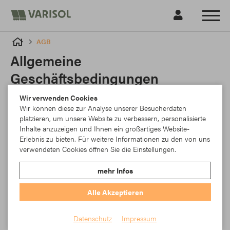
AGB
Allgemeine
Geschäftsbedingungen
Wir verwenden Cookies
Wir können diese zur Analyse unserer Besucherdaten
platzieren, um unsere Website zu verbessern, personalisierte
Inhalte anzuzeigen und Ihnen ein großartiges Website-
Erlebnis zu bieten. Für weitere Informationen zu den von uns
I. Geltungsbereich, Individualabreden
verwendeten Cookies öffnen Sie die Einstellungen.
mehr Infos
1. Diese Allgemeinen Geschäftsbedingungen (AGB) gelten für
Unternehmen gemäß § 14 BGB (im Folgenden: „Käufer“), die bei
Abschluss des Vertrages mit der Firma Rödelbronn GmbH (im Folgenden:
Alle Akzeptieren
„Verkäufer“) in Ausübung ihrer gewerblichen oder selbstständigen
beruflichen Tätigkeit handeln. Sie gelten ausdrücklich nicht im
Datenschutz
Impressum
Rechtsverkehr des Verkäufers mit einem Verbraucher (§ 13 BGB).