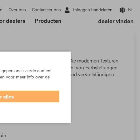
Inloggen handelaren
NL
e
Over ons
Contacteer ons
or dealers
Producten
dealer vinden
 findet jeder das richtige Dessin. Die modernen Texturen
 aktuellen Streifen in einer Vielzahl von Farbstellungen
 gepersonaliseerde content
kturierten Solids Stoffe ergänzen und vervollständigen
ken voor meer info over de
ie zu einem Kunstwerk.
 alles
uin