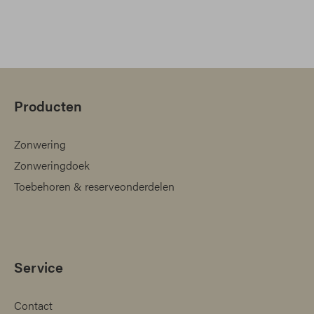
Producten
Zonwering
Zonweringdoek
Toebehoren & reserveonderdelen
Service
Contact