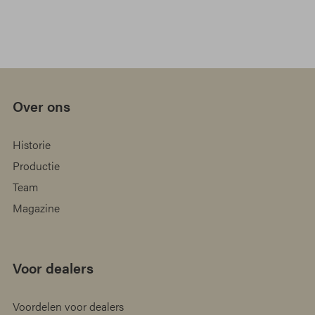
Over ons
Historie
Productie
Team
Magazine
Voor dealers
Voordelen voor dealers