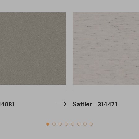
314081
Sattler - 314471