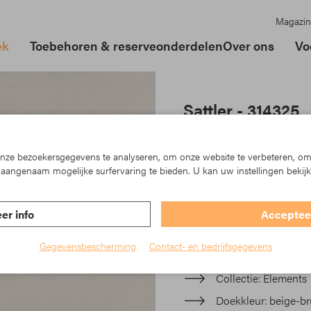
Magazin
ek
Toebehoren & reserveonderdelen
Over ons
Vo
Sattler - 314325
In der Elements-Kollektion
der Urban Design Linie, die
ze bezoekersgegevens te analyseren, om onze website te verbeteren, om
und die teilweise fein stru
aangenaam mogelijke surfervaring te bieden. U kan uw instellingen bekij
Ihre Markise und machen s
er info
Accepteer
Artikelnr.: TK23-314325
Gegevensbescherming
Contact- en bedrijfsgegevens
Materiaal
Acryl
Collectie
Elements
Doekkleur
beige-br