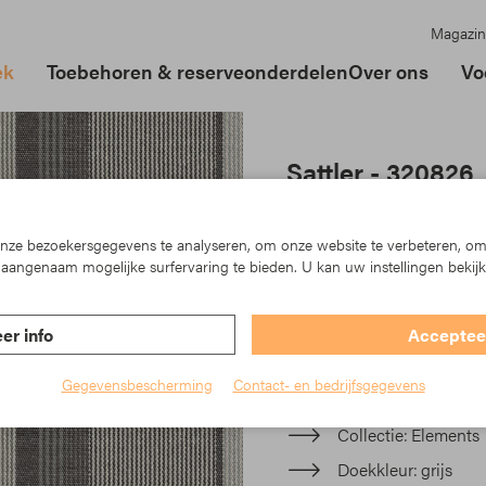
Magazin
ek
Toebehoren & reserveonderdelen
Over ons
Vo
Sattler - 320826
In der Elements-Kollektion
der Urban Design Linie, die
ze bezoekersgegevens te analyseren, om onze website te verbeteren, om
und die teilweise fein stru
aangenaam mogelijke surfervaring te bieden. U kan uw instellingen bekij
Ihre Markise und machen s
er info
Accepteer
Artikelnr.: TK23-320826
Gegevensbescherming
Contact- en bedrijfsgegevens
Materiaal
Acryl
Collectie
Elements
Doekkleur
grijs