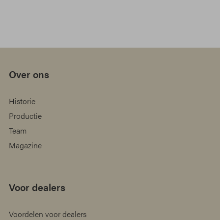
Over ons
Historie
Productie
Team
Magazine
Voor dealers
Voordelen voor dealers