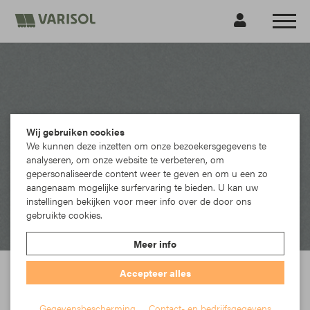
Wij gebruiken cookies
We kunnen deze inzetten om onze bezoekersgegevens te
analyseren, om onze website te verbeteren, om
gepersonaliseerde content weer te geven en om u een zo
aangenaam mogelijke surfervaring te bieden. U kan uw
instellingen bekijken voor meer info over de door ons
gebruikte cookies.
Meer info
Sattler - 338062
Accepteer alles
Licht omringt ons, dag en nacht. Of het nu de felle zon is, het licht van de
maan of de verschillende kleuren van de verlichting in de stad en op het
Gegevensbescherming
Contact- en bedrijfsgegevens