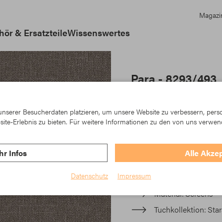
Magazi
ör & Ersatzteile
Wissenswertes
Para - 8293/493
Starscreen ist ein innovat
einzigartig ist. Ob im Auße
nserer Besucherdaten platzieren, um unsere Website zu verbessern, person
und weist bis zu 97 % de
ite-Erlebnis zu bieten. Für weitere Informationen zu den von uns verwen
lässt gleichzeitig Licht du
Streuung des Lichts.
r Infos
Alle Akze
Artikel-Nr.: TK23-8293/49
Datenschutz
Impressum
Material
Screens
Tuchkollektion
Sta