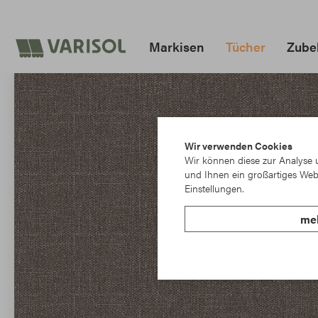
Markisen
Tücher
Zubeh
Wir verwenden Cookies
Wir können diese zur Analyse u
und Ihnen ein großartiges Webs
Einstellungen.
meh