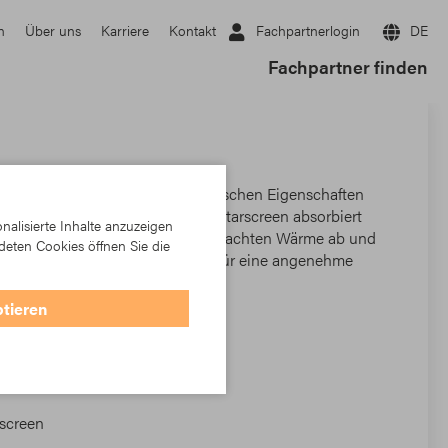
Fachpartnerlogin
DE
n
Über uns
Karriere
Kontakt
Fachpartner finden
ives Gewebe, das in seinen technischen Eigenschaften
n- oder Innenbereich installiert, Starscreen absorbiert
alisierte Inhalte anzuzeigen
r durch Sonneneinstrahlung verursachten Wärme ab und
deten Cookies öffnen Sie die
rch. Ihr spezielles Gewinde sorgt für eine angenehme
ptieren
3
rscreen