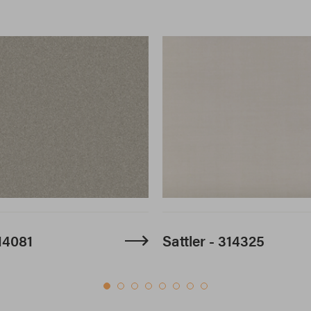
314081
Sattler - 314325