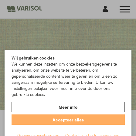
Wij gebruiken cookies
We kunnen deze inzetten om onze bezoekersgegevens te
analyseren, om onze website te verbeteren, om
gepersonaliseerde content weer te geven en om u een zo
aangenaam mogelijke surfervaring te bieden. U kan uw
instellingen bekijken voor meer info over de door ons
gebruikte cookies.
Meer info
Para
Accepteer alles
In der Parà Acryl-Kollektion findet jeder das richtige Dessin. Egal ob
Farbakzente, moderne Multistreifen oder klassische Blockstreifen – der
Gegevensbescherming
Contact- en bedrijfsgegevens