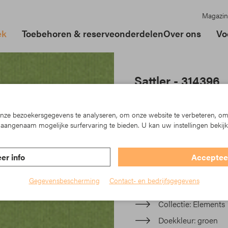
Magazin
ek
Toebehoren & reserveonderdelen
Over ons
Vo
Sattler - 314396
In der Elements-Kollektion
der Urban Design Linie, die
ze bezoekersgegevens te analyseren, om onze website te verbeteren, om
und die teilweise fein stru
aangenaam mogelijke surfervaring te bieden. U kan uw instellingen bekij
Ihre Markise und machen s
er info
Accepteer
Artikelnr.: TK23-314396
Gegevensbescherming
Contact- en bedrijfsgegevens
Materiaal
Acryl
Collectie
Elements
Doekkleur
groen