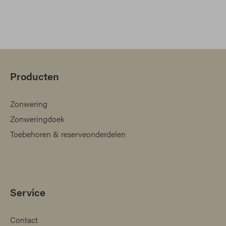
Producten
Zonwering
Zonweringdoek
Toebehoren & reserveonderdelen
Service
Contact