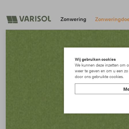
Zonwering
Zonweringdo
Wij gebruiken cookies
We kunnen deze inzetten om on
weer te geven en om u een zo 
door ons gebruikte cookies.
Me