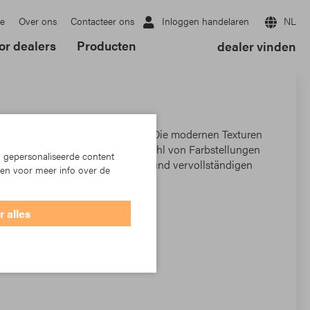
Inloggen handelaren
NL
e
Over ons
Contacteer ons
or dealers
Producten
dealer vinden
 findet jeder das richtige Dessin. Die modernen Texturen
 aktuellen Streifen in einer Vielzahl von Farbstellungen
 gepersonaliseerde content
kturierten Solids Stoffe ergänzen und vervollständigen
ken voor meer info over de
ie zu einem Kunstwerk.
 alles