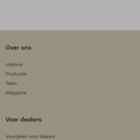
Over ons
Historie
Productie
Team
Magazine
Voor dealers
Voordelen voor dealers