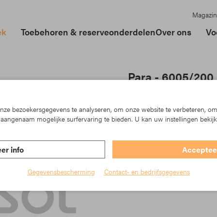
Magazin
ek
Toebehoren & reserveonderdelen
Over ons
Vo
Para - 6005/200
Polyester mit erhöhter Was
ze bezoekersgegevens te analyseren, om onze website te verbeteren, om
Artikelnr.: TK23-6005/200
aangenaam mogelijke surfervaring te bieden. U kan uw instellingen bekij
Materiaal
Polyester
er info
Accepteer
Collectie
Tempotest
Gegevensbescherming
Contact- en bedrijfsgegevens
Doekkleur
groen