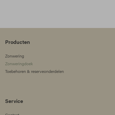
Producten
Zonwering
Zonweringdoek
Toebehoren & reserveonderdelen
Service
Contact