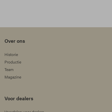
Over ons
Historie
Productie
Team
Magazine
Voor dealers
Voordelen voor dealers