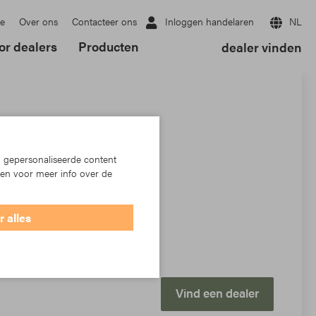
Inloggen handelaren
NL
e
Over ons
Contacteer ons
or dealers
Producten
dealer vinden
sersäule für Pergolamarkisen
 gepersonaliseerde content
ken voor meer info over de
 alles
 Starlight Resinato
Vind een dealer