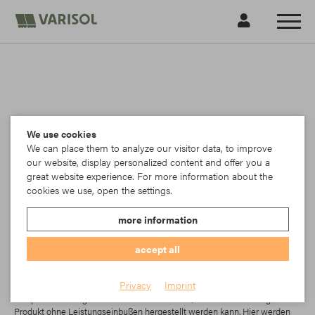
We use cookies
We can place them to analyze our visitor data, to improve
our website, display personalized content and offer you a
great website experience. For more information about the
cookies we use, open the settings.
more information
accept all
Para STARLIGHT BLUE
Privacy
Imprint
Tempotest® Starlight blue ist der Beweis dafür, dass ein nachhaltiges
Produkt ohne Leistungseinbußen hergestellt werden kann. Hier werden