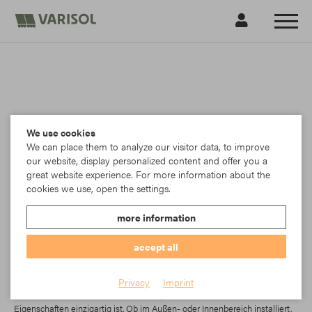
We use cookies
We can place them to analyze our visitor data, to improve
our website, display personalized content and offer you a
great website experience. For more information about the
cookies we use, open the settings.
more information
accept all
Para
Privacy
Imprint
Starscreen ist ein innovatives Gewebe, das in seinen technischen
Eigenschaften einzigartig ist. Ob im Außen- oder Innenbereich installiert,