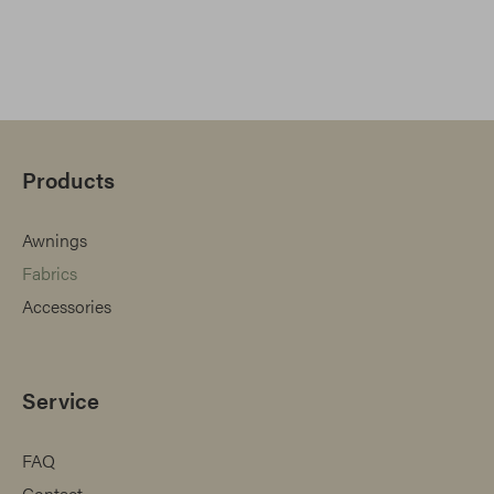
Products
Awnings
Fabrics
Accessories
Service
FAQ
Contact