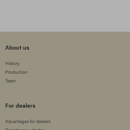
About us
History
Production
Team
For dealers
Advantages for dealers
Register as a dealer