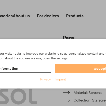
sories
About us
For dealers
Products
Para
Starscreen ist ein innovat
einzigartig ist. Ob im Auße
r visitor data, to improve our website, display personalized content and 
und weist bis zu 97 % de
on about the cookies we use, open the settings.
lässt gleichzeitig Licht du
Streuung des Lichts.
nformation
accept
Item No.: TK23-8097/400
Privacy
Imprint
Material
Screens
Collection
Starscre