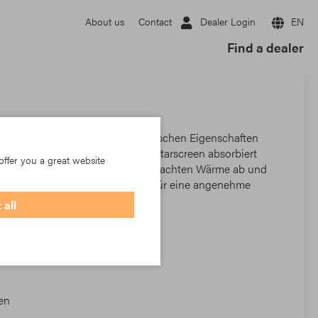
Dealer Login
EN
About us
Contact
Find a dealer
ives Gewebe, das in seinen technischen Eigenschaften
n- oder Innenbereich installiert, Starscreen absorbiert
offer you a great website
r durch Sonneneinstrahlung verursachten Wärme ab und
rch. Ihr spezielles Gewinde sorgt für eine angenehme
 all
en