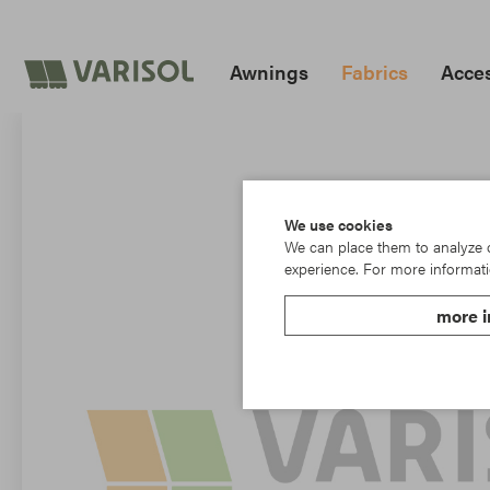
Awnings
Fabrics
Acces
We use cookies
We can place them to analyze ou
experience. For more informati
more i