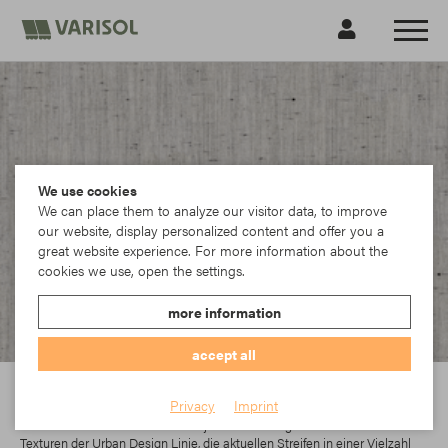
We use cookies
We can place them to analyze our visitor data, to improve
our website, display personalized content and offer you a
great website experience. For more information about the
cookies we use, open the settings.
more information
accept all
Sattler
Privacy
Imprint
In der Elements-Kollektion findet jeder das richtige Dessin. Die modernen
Texturen der Urban Design Linie, die aktuellen Streifen in einer Vielzahl