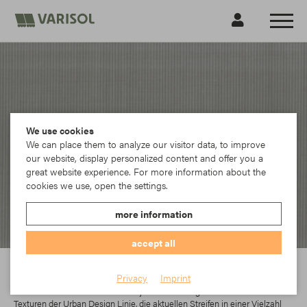
We use cookies
We can place them to analyze our visitor data, to improve
our website, display personalized content and offer you a
great website experience. For more information about the
cookies we use, open the settings.
more information
accept all
Sattler
Privacy
Imprint
In der Elements-Kollektion findet jeder das richtige Dessin. Die modernen
Texturen der Urban Design Linie, die aktuellen Streifen in einer Vielzahl