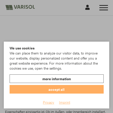
We use cookies
We can place them to analyze our visitor data, to improve
our website, display personalized content and offer you a
great website experience. For more information about the
cookies we use, open the settings.
more information
accept all
Para
Privacy
Imprint
Starscreen ist ein innovatives Gewebe, das in seinen technischen
Eigenschaften einzigartig ist. Ob im Außen- oder Innenbereich installiert,