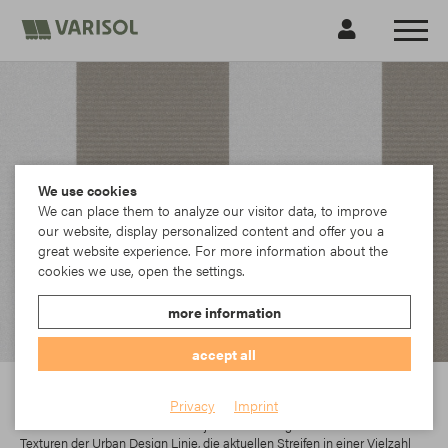
We use cookies
We can place them to analyze our visitor data, to improve
our website, display personalized content and offer you a
great website experience. For more information about the
cookies we use, open the settings.
more information
accept all
Sattler
Privacy
Imprint
In der Elements-Kollektion findet jeder das richtige Dessin. Die modernen
Texturen der Urban Design Linie, die aktuellen Streifen in einer Vielzahl